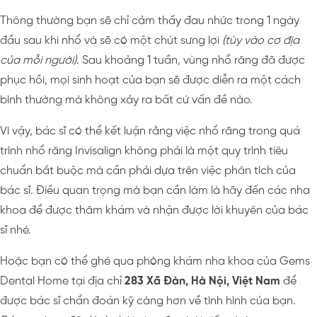
Thông thường bạn sẽ chỉ cảm thấy đau nhức trong 1 ngày
đầu sau khi nhổ và sẽ có một chút sưng lợi
(tùy vào cơ địa
của mỗi người)
. Sau khoảng 1 tuần, vùng nhổ răng đã được
phục hồi, mọi sinh hoạt của bạn sẽ được diễn ra một cách
bình thường mà không xảy ra bất cứ vấn đề nào.
Vì vậy, bác sĩ có thể kết luận rằng việc nhổ răng trong quá
trình nhổ răng Invisalign không phải là một quy trình tiêu
chuẩn bắt buộc mà cần phải dựa trên việc phân tích của
bác sĩ. Điều quan trọng mà bạn cần làm là hãy đến các nha
khoa để được thăm khám và nhận được lời khuyên của bác
sĩ nhé.
Hoặc bạn có thể ghé qua phòng khám nha khoa của Gems
Dental Home tại địa chỉ
283 Xã Đàn, Hà Nội, Việt Nam
để
được bác sĩ chẩn đoán kỹ càng hơn về tình hình của bạn.