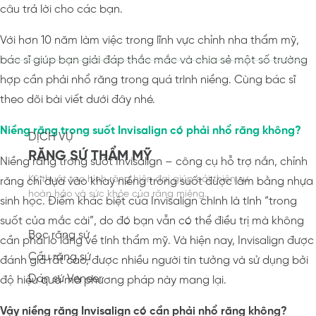
câu trả lời cho các bạn.
Với hơn 10 năm làm việc trong lĩnh vực chỉnh nha thẩm mỹ,
bác sĩ giúp bạn giải đáp thắc mắc và chia sẻ một số trường
hợp cần phải nhổ răng trong quá trình niềng. Cùng bác sĩ
theo dõi bài viết dưới đây nhé.
Niềng răng trong suốt Invisalign có phải nhổ răng không?
DỊCH VỤ
RĂNG SỨ THẨM MỸ
Niềng răng trong suốt Invisalign – công cụ hỗ trợ nắn, chỉnh
Kỹ thuật tạo hình răng hiện đại giúp cải thiện sự
răng chỉ dựa vào khay niềng trong suốt được làm bằng nhựa
hoàn hảo và sức khỏe của răng miệng.
sinh học. Điểm khác biệt của Invisalign chính là tính “trong
suốt của mắc cài”, do đó bạn vẫn có thể điều trị mà không
Bọc răng sứ
cần phải lo lắng về tính thẩm mỹ. Và hiện nay, Invisalign được
Cầu răng sứ
đánh giá rất cao, được nhiều người tin tưởng và sử dụng bởi
Dán sứ Veneer
độ hiệu quả mà phương pháp này mang lại.
Vậy niềng răng Invisalign có cần phải nhổ răng không?