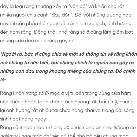
đây là loại răng thường xảy ra “vấn đề” và khiến cho rất
nhiều người chịu cảnh “đau đớn”. Đối với những trường hợp
này thì cần phải nhổ ngay để tránh làm xô lệch, ảnh hưởng
đến hàm răng. Đồng thời, nhổ răng số 8 cũng làm giảm bớt
những cơn đau mà chúng gây ra.
*Ngoài ra, bác sĩ cũng chia sẻ một số thông tin về răng khôn
mà chúng ta nên biết, bởi chúng chính là nguồn cơn gây ra
những cơn đau trong khoang miệng của chúng ta. Đó chính
là:
Răng khôn
(răng số 8)
mọc ở vị trí bên trong cùng của hàm
nên chúng hoàn toàn không ảnh hưởng tới thẩm mỹ, nhưng
lại ảnh hưởng rất nhiều tới chức năng nhai và trong đời sống
sinh hoạt hàng ngày.
Răng số 8 hoàn toàn không có chức năng ăn nhai
(không có
nhiệm vụ nhai thức ăn)
nên có thể nhổ bỏ nếu chúng mọc