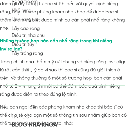
Răng trẻ em
đánh giá kỹ lưỡng từ bác sĩ. Khi đến với quyết định niềng
Nhổ răng
răng, hãy tới các phòng khám nha khoa để được bác sĩ
Hàn răng
thăm khám và biết được mình có cần phải nhổ răng không
nhé.
Lấy cao răng
Điều trị nha chu
Những trường hợp nào cần nhổ răng trong khi niềng
Điều trị tủy
Invisalign?
Tẩy trắng răng
Trong chỉnh nha thẩm mỹ nói chung và niềng răng Invisalign
là rất cần thiết, lý do vì sao thì bác sĩ cũng đã giải thích ở
trên. Và thông thường ở một số trường hợp, bạn cần phải
nhổ từ 2 – 4 răng thì mới có thể đảm bảo quá trình niềng
răng được diễn ra theo đúng lộ trình.
Nếu bạn ngại đến các phòng khám nha khoa thì bác sĩ có
thể chia sẻ cho bạn một số thông tin sau nhằm giúp bạn có
TIN TỨC
thể tự nắm được thông tin tại nhà:
BLOG NHA KHOA