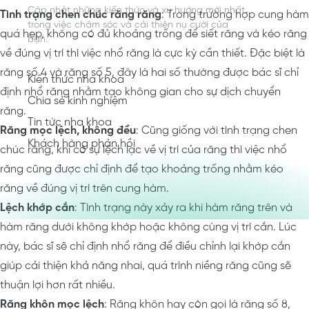
Cập nhật những kiến thức và xu hướng mới nhất
Tình trạng chen chúc răng răng
: Trong trường hợp cung hàm
trong việc chăm sóc và cải thiện nụ cười của
quá hẹp, không có đủ khoảng trống để siết răng và kéo răng
bạn.
về đúng vị trí thì việc nhổ răng là cực kỳ cần thiết. Đặc biệt là
răng số 4 và răng số 5, đây là hai số thường được bác sĩ chỉ
Kiến thức nha khoa
định nhổ răng nhằm tạo không gian cho sự dịch chuyển
Chia sẻ kinh nghiệm
răng.
Tin tức nha khoa
Răng mọc lệch, không đều
: Cũng giống với tình trạng chen
Khách hàng phản hồi
chúc răng, khi có sự lệch lạc về vị trí của răng thì việc nhổ
răng cũng được chỉ định để tạo khoảng trống nhằm kéo
răng về đúng vị trí trên cung hàm.
Lệch khớp cắn
: Tình trạng này xảy ra khi hàm răng trên và
hàm răng dưới không khớp hoặc không cùng vị trí cắn. Lúc
này, bác sĩ sẽ chỉ định nhổ răng để điều chỉnh lại khớp cắn
giúp cải thiện khả năng nhai, quá trình niềng răng cũng sẽ
thuận lợi hơn rất nhiều.
Răng khôn mọc lệch
: Răng khôn hay còn gọi là răng số 8,