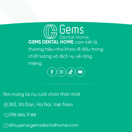
GEMS DENTAL HOME
cam kết là
thương hiệu nha khoa đi đầu trong
chất lượng và dịch vụ về răng
miệng.
Nơi mang lại nụ cười chân thật nhất
283, Xã Đàn, Hà Nội, Việt Nam
098 864 11 88
drhuyen@gemsdentalhome.com