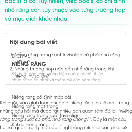
bác sĩ là có. Tuy nhiên, việc bác sĩ có chỉ định
nhổ răng còn tùy thuộc vào từng trường hợp
và mục đích khác nhau.
Nội dung bài viết
Niềng răng trong suốt Invisalign có phải nhổ răng
DỊCH VỤ
không?
NIỀNG RĂNG
Những trường hợp nào cần nhổ răng trong khi
Kỹ thuật nắn chỉnh răng hiệu quả giúp cải thiện
niềng Invisalign?
chức năng ăn nhai và thẩm mỹ của hàm răng.
Niềng răng cố định mắc cài
Khi bước vào giai đoạn chuẩn bị niềng răng, có lẽ một trong
Niềng răng mặt trong
những câu hỏi mà được rất nhiều bạn quan tâm đó là:
“Niềng
Niềng răng trong suốt Invisalign
răng trong suốt có phải nhổ răng không?”
. Đây là một câu
Khí cụ niềng răng
hỏi rất quan trọng mà bác sĩ nghĩ rằng mình sẽ cần phải có