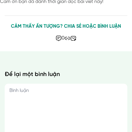
Cám ơn bạn đã dành thời gian đọc bài viết này!
CẢM THẤY ẤN TƯỢNG? CHIA SẺ HOẶC BÌNH LUẬN
0
Để lại một bình luận