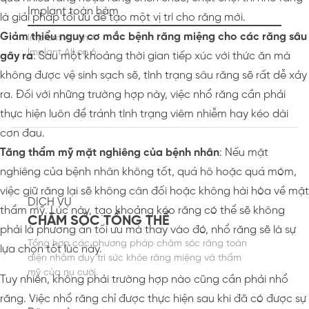
Implant toàn hàm
là giải pháp tối ưu để tạo một vị trí cho răng mới.
Giảm thiểu nguy cơ mắc bệnh răng miệng cho các răng sâu
Implant All on 4
Implant All on 6
gây ra
: Sau một khoảng thời gian tiếp xúc với thức ăn mà
không được vệ sinh sạch sẽ, tình trạng sâu răng sẽ rất dễ xảy
ra. Đối với những trường hợp này, việc nhổ răng cần phải
thực hiện luôn để tránh tình trạng viêm nhiễm hay kéo dài
cơn đau.
Tăng thẩm mỹ mặt nghiêng của bệnh nhân
: Nếu mặt
nghiêng của bệnh nhân không tốt, quá hô hoặc quá móm,
việc giữ răng lại sẽ không cân đối hoặc không hài hòa về mặt
DỊCH VỤ
thẩm mỹ. Lúc này, tạo khoảng kéo răng có thể sẽ không
CHĂM SÓC TỔNG THỂ
phải là phương án tối ưu mà thay vào đó, nhổ răng sẽ là sự
Tổng hợp các phương pháp chăm sóc răng toàn
lựa chọn tốt lúc này.
diện nhằm duy trì sức khỏe răng miệng và thẩm
mỹ của nụ cười.
Tuy nhiên, không phải trường hợp nào cũng cần phải nhổ
răng. Việc nhổ răng chỉ được thực hiện sau khi đã có được sự