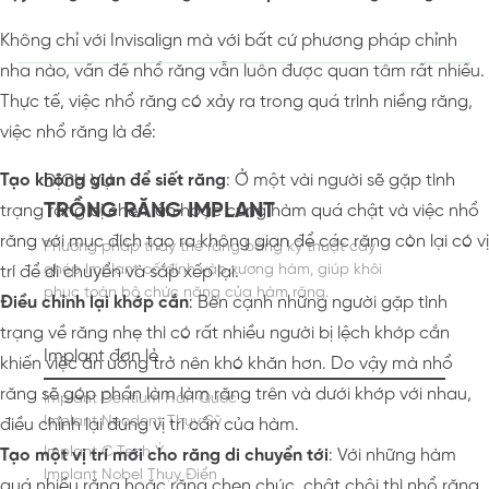
Không chỉ với Invisalign mà với bất cứ phương pháp chỉnh
nha nào, vấn đề nhổ răng vẫn luôn được quan tâm rất nhiều.
Thực tế, việc nhổ răng có xảy ra trong quá trình niềng răng,
việc nhổ răng là để:
Tạo không gian để siết răng
: Ở một vài người sẽ gặp tình
DỊCH VỤ
TRỒNG RĂNG IMPLANT
trạng răng bị chen lấn hoặc cung hàm quá chật và việc nhổ
răng với mục đích tạo ra không gian để các răng còn lại có vị
Phương pháp thay thế răng bằng kỹ thuật cấy
ghép Implant cố định vào xương hàm, giúp khôi
trí để di chuyển và sắp xếp lại.
phục toàn bộ chức năng của hàm răng.
Điều chỉnh lại khớp cắn
: Bên cạnh những người gặp tình
trạng về răng nhẹ thì có rất nhiều người bị lệch khớp cắn
Implant đơn lẻ
khiến việc ăn uống trở nên khó khăn hơn. Do vậy mà nhổ
răng sẽ góp phần làm làm răng trên và dưới khớp với nhau,
Implant Dentium Hàn Quốc
Implant Neodent Thụy Sỹ
điều chỉnh lại đúng vị trí cắn của hàm.
Implant C Tech Ý
Tạo một vị trí mới cho răng di chuyển tới
: Với những hàm
Implant Nobel Thụy Điển
quá nhiều răng hoặc răng chen chúc, chật chội thì nhổ răng