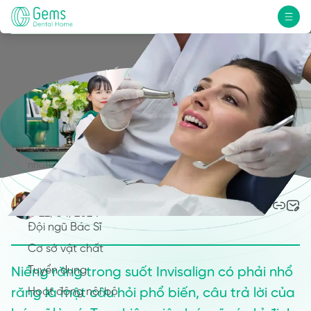
KIẾN THỨC NHA KHOA
Niềng răng trong suốt Invisalign có
VỀ CHÚNG TÔI
phải nhổ răng không?
GEMS DENTAL HOME
Nơi mang đến cho bạn một nụ cười chân thật
nhất!
Ngô Thu Huyền
0
Câu chuyện của Gems
22/04/2024
Đội ngũ Bác Sĩ
Cơ sở vật chất
Tuyển dụng
Niềng răng trong suốt Invisalign có phải nhổ
răng là một câu hỏi phổ biến, câu trả lời của
Hoạt động nội bộ